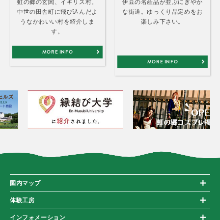
虹の郷の玄関、イギリス村。
伊豆の名産品が並ぶにぎやか
中世の田舎町に飛び込んだよ
な街道。ゆっくり品定めをお
うなかわいい村を紹介しま
楽しみ下さい。
す。
MORE INFO
MORE INFO
園内マップ
体験工房
インフォメーション