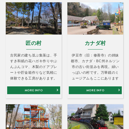
匠の村
カナダ村
古民家の建ち並ぶ集落は、手
伊豆市（旧：修善寺）の姉妹
すき和紙の花ハガキ作りやぶ
都市、カナダ・BC州ネルソン
んぶんコマ、木製のドアプレ
市の古い街並みを再現。緑い
ートや貯金箱作りなど気軽に
っぱいの村です。万華鏡のミ
体験できる工房があります。
ュージアムもここにあります
MORE INFO
MORE INFO