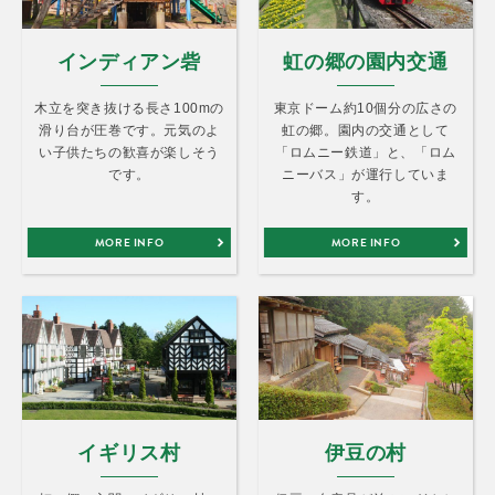
インディアン砦
虹の郷の園内交通
木立を突き抜ける長さ100mの
東京ドーム約10個分の広さの
滑り台が圧巻です。元気のよ
虹の郷。園内の交通として
い子供たちの歓喜が楽しそう
「ロムニー鉄道」と、「ロム
です。
ニーバス」が運行していま
す。
MORE INFO
MORE INFO
イギリス村
伊豆の村