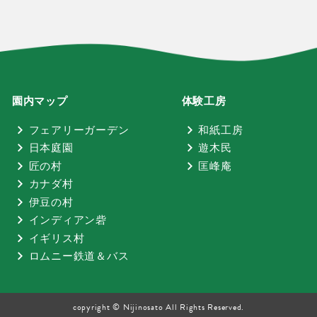
園内マップ
体験工房
フェアリーガーデン
和紙工房
日本庭園
遊木民
匠の村
匡峰庵
カナダ村
伊豆の村
インディアン砦
イギリス村
ロムニー鉄道＆バス
copyright © Nijinosato All Rights Reserved.