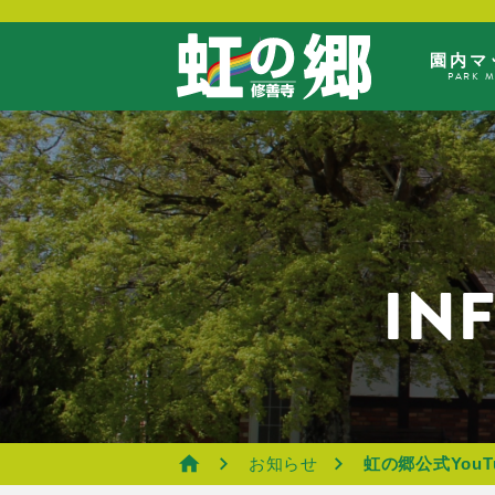
園内マ
PARK 
IN
お知らせ
虹の郷公式You