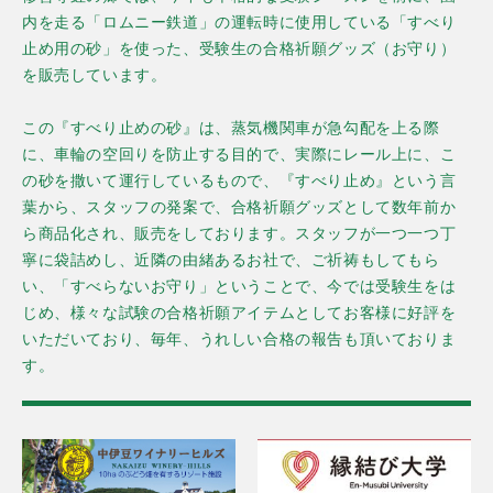
内を走る「ロムニー鉄道」の
運転時に使用している「すべり
止め用の砂」を
使った、
受験生の合格祈願グッズ（お守り）
を販売
しています。
この
『
すべり止め
の
砂
』
は、蒸気機関車が急勾配を上る際
に、車輪の空回りを防止する目的で、実際にレール上に
、
こ
の
砂を撒いて運行しているもので
、
『
すべり
止め』という言
葉
から、
スタッフ
の発案
で
、
合格祈願グッズとして
数年前か
ら
商品化され
、販売をしております。
スタッフが一つ一つ丁
寧に
袋詰め
し、近隣の
由緒
あるお社で
、ご祈祷
もしてもら
い、
「すべらない
お守り」
と
いうことで
、
今では受験生をは
じめ、様々な
試験
の合格祈願
アイテムとして
お客様に
好評を
いただいて
おり、毎年、うれしい合格の報告も頂いておりま
す。