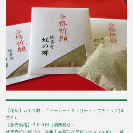
【場
所】カナダ村 「ベーカー・ストリート・ブティック(直
営店)」
【販売価格】３００円
（
消費税込）
修善寺
虹の郷で
は、今年も本格的な受験シーズンを前に、園