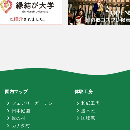
園内マップ
体験工房
フェアリーガーデン
和紙工房
日本庭園
遊木民
匠の村
匡峰庵
カナダ村